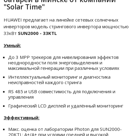
"Solar Time"
HUAWEI предлагает на линейке сетевых солнечных
инверторов модель стрингового инвертора мощностью
33кВт
SUN2000 - 33KTL
Умный:
До 3 MPP трекеров для нивелирования эффектов
неоднородности поля энерговыделения и
максимальной генерации при различных условиях
Интеллектуальный мониторинг и диагностика
неисправностей каждого стринга
RS 485 и USB совместимость для подключения и
управления
Ваше имя
Ваш номер телефона
Графический LCD дисплей и удалённый мониторинг
Ваш email
Регион объекта
Ваше имя
Ваше имя
Местоположение батарей
Ваш номер телефона
Кровля
Фасад
На участке
Ваш номер телефона
Ваш email
Площадь дома, кв.м
Эффективный:
Ваш email
Комментарий к заявке
Количество проживающих
Цель
Отправить
* — поля, обязательные для заполнения
Максимум 500 символов
Отправить
* — поля, обязательные для заполнения
Максимум 500 символов
Примерное потребление электроэнергии в месяц, кВт
Макс. оценка от лаборатории Photon для SUN2000-
Исходя из показаний счетчика
Отправить
* — поля, обязательные для заполнения
20KTL: A+/A+ при условии средней и высокой