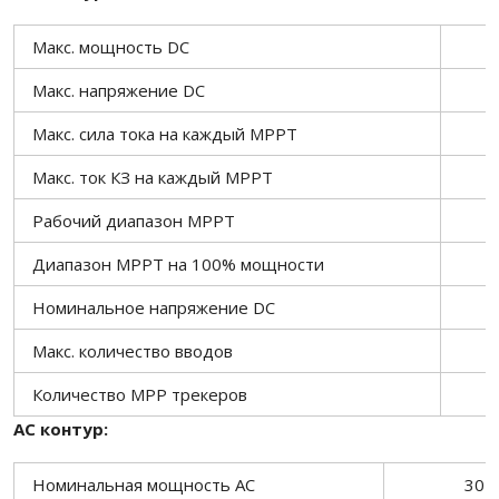
Макс. мощность DC
Maкс. напряжение DC
Maкс. сила тока на каждый MPPT
Maкс. ток КЗ на каждый MPPT
Рабочий диапазон MPPT
Диапазон MPPT на 100% мощности
Номинальное напряжение DC
Макс. количество вводов
Количество MPP трекеров
AC контур:
Номинальная мощность AC
30 